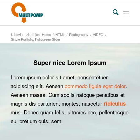
U bevindt zich hier:
Home
/
HTML
/
Photography
/
VIDEO
/
Single Portfolio: Fullscreen Slider
Super nice Lorem Ipsum
Lorem ipsum dolor sit amet, consectetuer
adipiscing elit. Aenean
commodo ligula eget dolor
.
Aenean massa. Cum sociis natoque penatibus et
magnis dis parturient montes, nascetur
ridiculus
mus. Donec quam felis, ultricies nec, pellentesque
eu, pretium quis, sem.