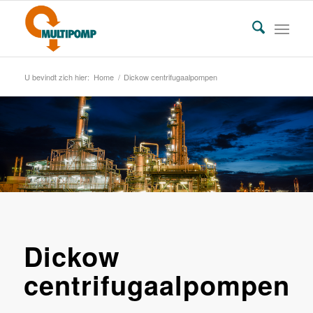
U bevindt zich hier:
Home
/
Dickow centrifugaalpompen
Dickow
centrifugaalpompen